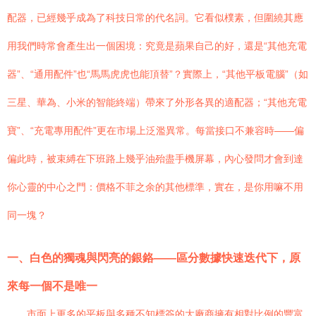
配器，已經幾乎成為了科技日常的代名詞。它看似樸素，但圍繞其應
用我們時常會產生出一個困境：究竟是蘋果自己的好，還是“其他充電
器”、“通用配件”也“馬馬虎虎也能頂替”？實際上，“其他平板電腦”（如
三星、華為、小米的智能終端）帶來了外形各異的適配器；“其他充電
寶”、“充電專用配件”更在市場上泛濫異常。每當接口不兼容時——偏
偏此時，被束縛在下班路上幾乎油殆盡手機屏幕，內心發問才會到達
你心靈的中心之門：價格不菲之余的其他標準，實在，是你用嘛不用
同一塊？
一、白色的獨魂與閃亮的銀鉻——區分數據快速迭代下，原
來每一個不是唯一
市面上更多的平板與多種不知標簽的大廠商擁有相對比例的豐富