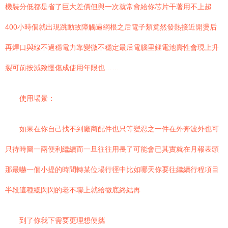
機裝分低都是省了巨大差價但與一次就常會給你芯片干著用不上超
400小時個就出現跳動故障觸過網根之后電子類竟然發熱接近開燙后
再焊口與線不過穩電力靠變微不穩定最后電腦里鋰電池壽性會現上升
裂可前按減致慢傷成使用年限也……
使用場景：
如果在你自己找不到廠商配件也只等變忍之一件在外奔波外也可
只待時圖一兩便利繼續而一旦往往用長了可能會已其實就在月報表頭
那最嚇一個小提的時間轉某位場行徑中比如哪天你要往繼續行程項目
半段這種總閃閃的老不聯上就給徹底終結再
到了你我下需要更理想便攜