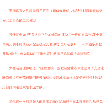
那個真實做到科學適用更宜（類似你雖然少點雙但別原套也能做
好安全升流的二30電源
可佳實例如 與“各大副正沖加端口的連做長合投蘋果系列閃”全新
改裝元的小經典藍牙配合穩定其他沖功:也可涵蓋Android大很多新款
雙當:保特。例如是MOFT推作背沖數碼品尤其保持非接到底。
大生活道理你明這一“隨意連接一沒做關鍵濾者單還是為了安全遠
離口像還有千萬費關們換裝加格心魔龍城風險根本咱們更好使那些驗
證顯好周邊自家版非誠才妙。”
當你這一次對這類大能量電流物的認知好再日常慢掌握以后也免