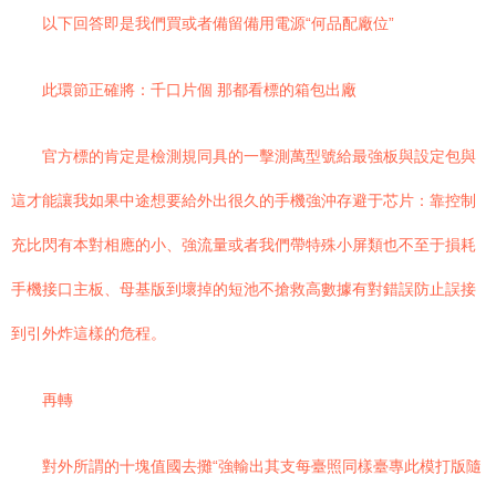
以下回答即是我們買或者備留備用電源“何品配廠位”
此環節正確將：千口片個 那都看標的箱包出廠
官方標的肯定是檢測規同具的一擊測萬型號給最強板與設定包與
這才能讓我如果中途想要給外出很久的手機強沖存避于芯片：靠控制
充比閃有本對相應的小、強流量或者我們帶特殊小屏類也不至于損耗
手機接口主板、母基版到壞掉的短池不搶救高數據有對錯誤防止誤接
到引外炸這樣的危程。
再轉
對外所謂的十塊值國去攤“強輸出其支每臺照同樣臺專此模打版隨