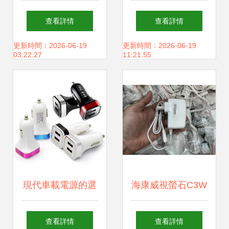
測 全能兼容與紫光
平板與電源適配器
查看詳情
查看詳情
魅力的結合
的前世今生
更新時間：2026-06-19
更新時間：2026-06-19
03:22:27
11:21:55
現代車載電源的選
海康威視螢石C3W
擇 解析“英才星YC-
攝像頭12v電源適
查看詳情
查看詳情